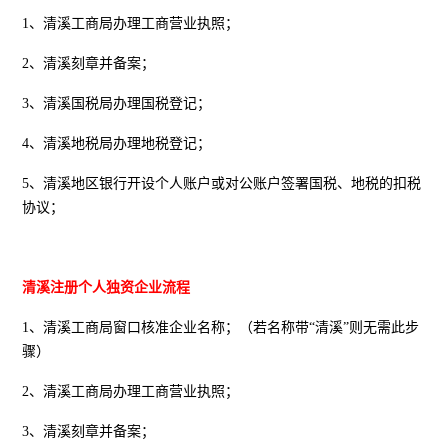
1、清溪工商局办理工商营业执照；
2、清溪刻章并备案；
3、清溪国税局办理国税登记；
4、清溪地税局办理地税登记；
5、清溪地区银行开设个人账户或对公账户签署国税、地税的扣税
协议；
清溪注册个人独资企业流程
1、清溪工商局窗口核准企业名称；（若名称带“清溪”则无需此步
骤）
2、清溪工商局办理工商营业执照；
3、清溪刻章并备案；