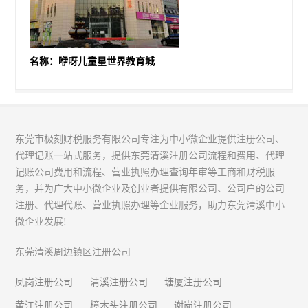
名称：咿呀儿童星世界教育城
东莞市极刻财税服务有限公司专注为中小微企业提供注册公司、
代理记账一站式服务，提供东莞清溪注册公司流程和费用、代理
记账公司费用和流程、营业执照办理查询年审等工商和财税服
务，并为广大中小微企业及创业者提供有限公司、公司户的公司
注册、代理代账、营业执照办理等企业服务，助力东莞清溪中小
微企业发展!
东莞清溪周边镇区注册公司
凤岗注册公司
清溪注册公司
塘厦注册公司
黄江注册公司
樟木头注册公司
谢岗注册公司