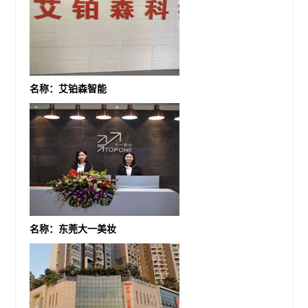
名称：艾铂森智能
名称：东莞大一美妆